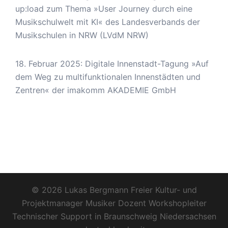
up:load zum Thema »User Journey durch eine
Musikschulwelt mit KI« des Landesverbands der
Musikschulen in NRW (LVdM NRW)
18. Februar 2025: Digitale Innenstadt-Tagung »Auf
dem Weg zu multifunktionalen Innenstädten und
Zentren« der imakomm AKADEMIE GmbH
© 2026 Lukas Bergmann Freier Kultur- und
Projektmanager Musiker Dozent Workshopleiter
Technischer Support in Braunschweig Niedersachsen