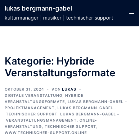
Zum
lukas bergmann-gabel
Inhalt
Men
kulturmanager | musiker | technischer support
springen
ums
Kategorie:
Hybride
Veranstaltungsformate
OKTOBER 31, 2024
VON
LUKAS
DIGITALE VERANSTALTUNG
,
HYBRIDE
VERANSTALTUNGSFORMATE
,
LUKAS BERGMANN-GABEL –
PROJEKTMANAGEMENT
,
LUKAS BERGMANN-GABEL –
TECHNISCHER SUPPORT
,
LUKAS BERGMANN-GABEL –
VERANSTALTUNGSMANAGEMENT
,
ONLINE-
VERANSTALTUNG
,
TECHNISCHER SUPPORT
,
WWW.TECHNISCHER-SUPPORT.ONLINE