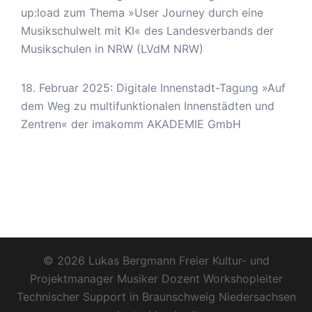
up:load zum Thema »User Journey durch eine
Musikschulwelt mit KI« des Landesverbands der
Musikschulen in NRW (LVdM NRW)
18. Februar 2025: Digitale Innenstadt-Tagung »Auf
dem Weg zu multifunktionalen Innenstädten und
Zentren« der imakomm AKADEMIE GmbH
© 2026 Lukas Bergmann Freier Kultur- und
Projektmanager Musiker Dozent Workshopleiter
Technischer Support in Braunschweig Niedersachsen