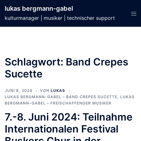
Zum
lukas bergmann-gabel
Inhalt
Men
kulturmanager | musiker | technischer support
springen
ums
Schlagwort:
Band Crepes
Sucette
JUNI 8, 2024
VON
LUKAS
LUKAS BERGMANN-GABEL – BAND CREPES SUCETTE
,
LUKAS
BERGMANN-GABEL – FREISCHAFFENDER MUSIKER
7.-8. Juni 2024: Teilnahme
Internationalen Festival
Buskers Chur in der